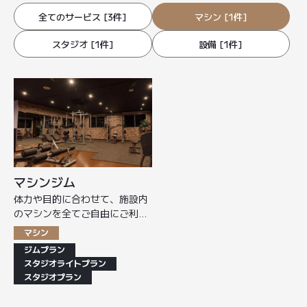
全てのサービス [3件]
マシン [1件]
スタジオ [1件]
設備 [1件]
マシンジム
体力や目的に合わせて、施設内
のマシンを全てご自由にご利用
いただけます。
マシン
ジムプラン
スタジオライトプラン
スタジオプラン